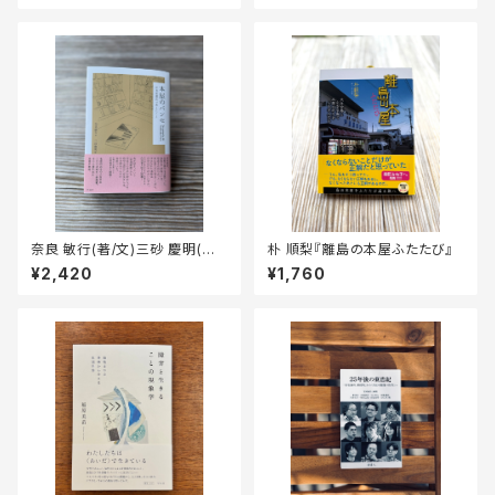
奈良 敏行(著/文)三砂 慶明(編
朴 順梨『離島の本屋ふたたび』
集)『本屋のパンセ』（作品社）
¥2,420
¥1,760