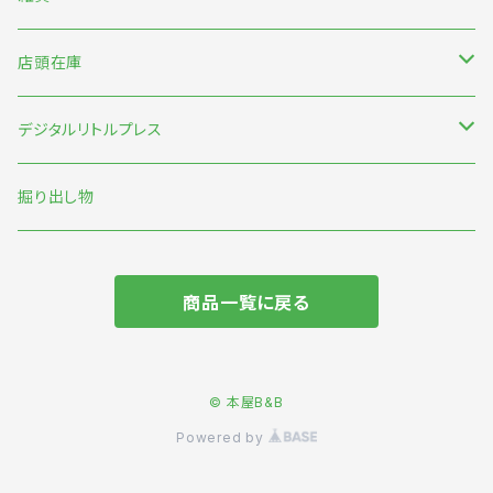
のもとしゅうへい
店頭在庫
みなはむ
新刊台
デジタルリトルプレス
わたなべ萌
本の本
オリジナル
掘り出し物
短歌・詩・俳句
商品一覧に戻る
食
旅
© 本屋B&B
Powered by
動物