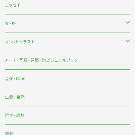
海外文芸
エッセイ
詩歌・短歌・俳句
食・旅
食
マンガ・イラスト
旅
マンガ
アート・写真・建築・他ビジュアルブック
イラスト
音楽・映画
雨宮ひかる
生物・自然
くまおり純
哲学・思想
中村雅奈・中村一般
雑貨