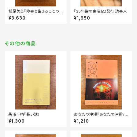
稲原美苗『障害と生きることの
『25年後の東浩紀』発行 読書人
現象学』
¥3,630
¥1,650
その他の商品
柴沼千晴『長い話』
あなたの沖縄『あなたの沖縄vo
l. 2——カルチャーから沖縄を語
¥1,300
¥1,210
りはじめる』