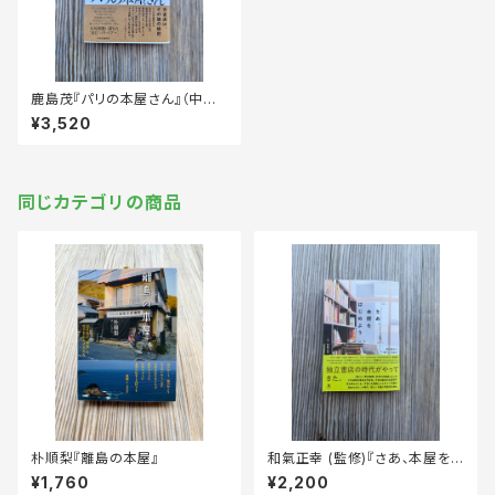
鹿島茂『パリの本屋さん』（中央
公論新社）
¥3,520
同じカテゴリの商品
朴順梨『離島の本屋』
和氣正幸 (監修)『さあ、本屋を
はじめよう 町の書店の新しい
¥1,760
¥2,200
可能性』