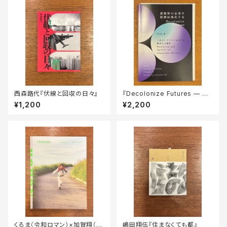
西森路代『伏線と回収の日々』
『Decolonize Futures — 複
数形の未来を脱植民地化する
¥1,200
¥2,200
— Vol. 4「〈在日〉コリアンをめ
ぐる教育と主体性」』
くるま（令和ロマン）×加賀翔（か
嶋田翔伍『住まなくても都』