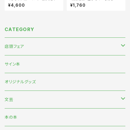
が屋）『補完』（通常盤）
¥4,600
¥1,760
CATEGORY
店頭フェア
5月末〜伊藤紺『わたしのなかにある巨大な星』刊行記念フェア
サイン本
7月『グッバイ・ハロー・ワールド』『終末パートナー』刊行記念
オリジナルグッズ
文芸
日本文芸
本の本