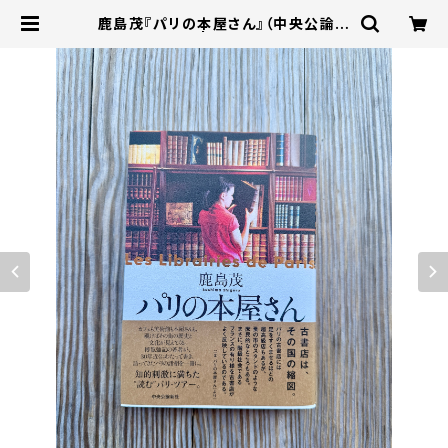
鹿島茂『パリの本屋さん』（中央公論新
社） | 本屋B&B