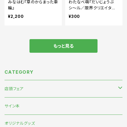
みなはむ『草のからまった車
わたなべ萌『だいじょうぶ
輪』
シ〜ル／限界クリエイター
シ〜ル』
¥2,200
¥300
もっと見る
CATEGORY
店頭フェア
5月末〜伊藤紺『わたしのなかにある巨大な星』刊行記念フェア
サイン本
7月『グッバイ・ハロー・ワールド』『終末パートナー』刊行記念
オリジナルグッズ