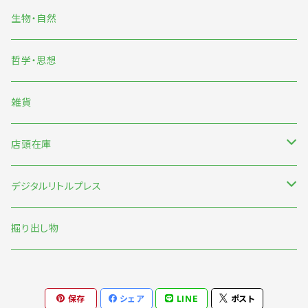
雨宮ひかる
生物・自然
くまおり純
哲学・思想
中村雅奈・中村一般
雑貨
のもとしゅうへい
店頭在庫
みなはむ
新刊台
デジタルリトルプレス
わたなべ萌
本の本
オリジナル
掘り出し物
短歌・詩・俳句
保存
シェア
LINE
ポスト