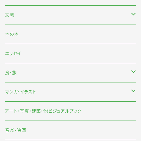
文芸
日本文芸
本の本
海外文芸
エッセイ
詩歌・短歌・俳句
食・旅
食
マンガ・イラスト
旅
マンガ
アート・写真・建築・他ビジュアルブック
イラスト
音楽・映画