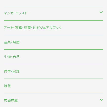
食
マンガ・イラスト
旅
マンガ
アート・写真・建築・他ビジュアルブック
イラスト
音楽・映画
雨宮ひかる
生物・自然
くまおり純
哲学・思想
中村雅奈・中村一般
雑貨
のもとしゅうへい
店頭在庫