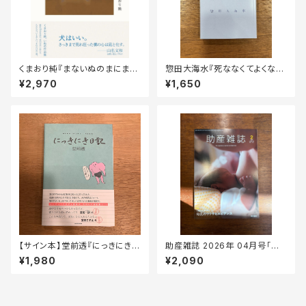
くまおり純『まないぬのまにま
惣田大海水『死ななくてよくなっ
に』
た後の日日 3』
¥2,970
¥1,650
【サイン本】堂前透『にっきにき日
助産雑誌 2026年 04月号「特
記』
集 これってホント？ 母乳のウ
¥1,980
¥2,090
ワサとエビデンス」