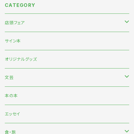
CATEGORY
店頭フェア
5月末〜伊藤紺『わたしのなかにある巨大な星』刊行記念フェア
サイン本
7月『グッバイ・ハロー・ワールド』『終末パートナー』刊行記念
オリジナルグッズ
文芸
日本文芸
本の本
海外文芸
エッセイ
詩歌・短歌・俳句
食・旅