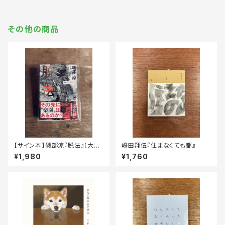
その他の商品
【サイン本】磯部涼『脱法』（大洋
嶋田翔伍『住まなくても都』
図書）
¥1,980
¥1,760