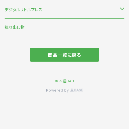
みなはむ
新刊台
デジタルリトルプレス
わたなべ萌
本の本
オリジナル
掘り出し物
短歌・詩・俳句
商品一覧に戻る
食
旅
© 本屋B&B
Powered by
動物
マンガ