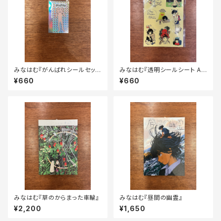
みなはむ『がんばれシールセッ
みなはむ『透明シールシート A5
ト』
サイズ』
¥660
¥660
みなはむ『草のからまった車輪』
みなはむ『昼間の幽霊』
¥2,200
¥1,650