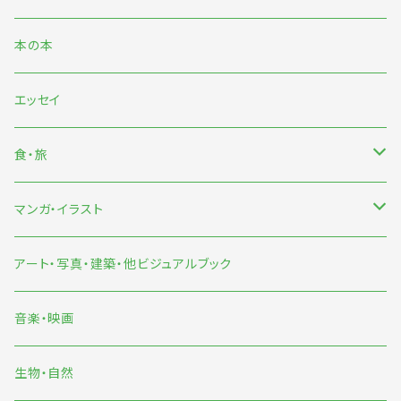
日本文芸
本の本
海外文芸
エッセイ
詩歌・短歌・俳句
食・旅
食
マンガ・イラスト
旅
マンガ
アート・写真・建築・他ビジュアルブック
イラスト
音楽・映画
雨宮ひかる
生物・自然