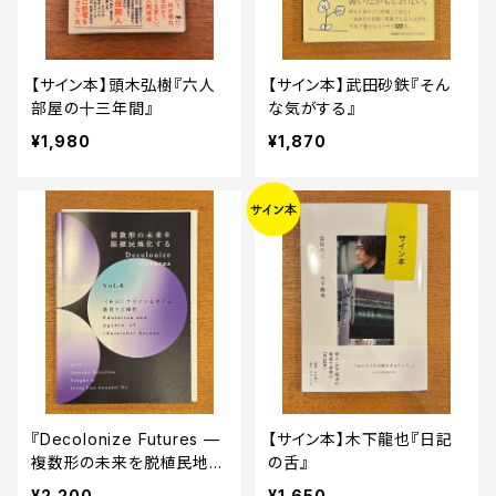
【サイン本】頭木弘樹『六人
【サイン本】武田砂鉄『そん
部屋の十三年間』
な気がする』
¥1,980
¥1,870
『Decolonize Futures —
【サイン本】木下龍也『日記
複数形の未来を脱植民地化
の舌』
する — Vol. 4「〈在日〉コリ
¥2,200
¥1,650