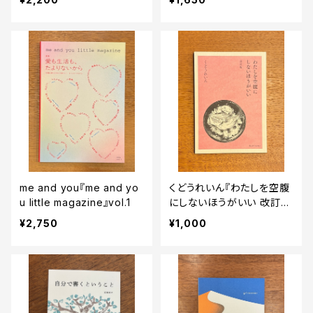
アンをめぐる教育と主体
性」』
me and you『me and yo
くどうれいん『わたしを空腹
u little magazine』vol.1
にしないほうがいい 改訂
版』
¥2,750
¥1,000