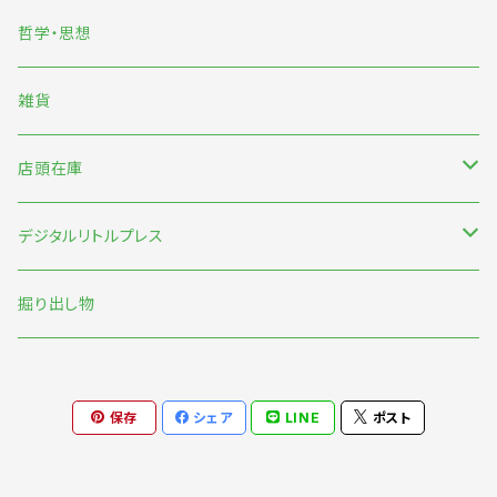
くまおり純
哲学・思想
中村雅奈・中村一般
雑貨
のもとしゅうへい
店頭在庫
みなはむ
新刊台
デジタルリトルプレス
わたなべ萌
本の本
オリジナル
掘り出し物
短歌・詩・俳句
保存
シェア
LINE
ポスト
食