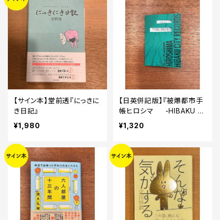
【サイン本】堂前透『にっきに
【日英併記版】『被爆都市手
き日記』
帳ヒロシマ -HIBAKU CI
TY RECORDS: HIROSHI
¥1,980
¥1,320
MA-』