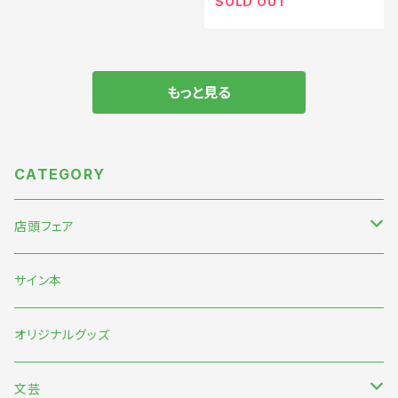
SOLD OUT
もっと見る
CATEGORY
店頭フェア
5月末〜伊藤紺『わたしのなかにある巨大な星』刊行記念フェア
サイン本
7月『グッバイ・ハロー・ワールド』『終末パートナー』刊行記念
オリジナルグッズ
文芸