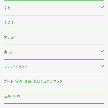
文芸
日本文芸
本の本
海外文芸
エッセイ
詩歌・短歌・俳句
食・旅
食
マンガ・イラスト
旅
マンガ
アート・写真・建築・他ビジュアルブック
イラスト
音楽・映画