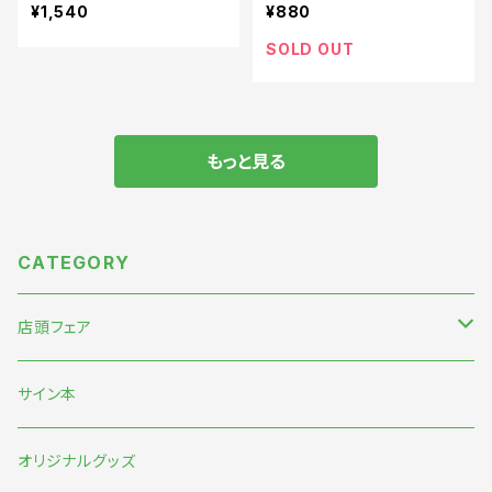
ド』
¥1,540
¥880
SOLD OUT
もっと見る
CATEGORY
店頭フェア
5月末〜伊藤紺『わたしのなかにある巨大な星』刊行記念フェア
サイン本
7月『グッバイ・ハロー・ワールド』『終末パートナー』刊行記念
オリジナルグッズ