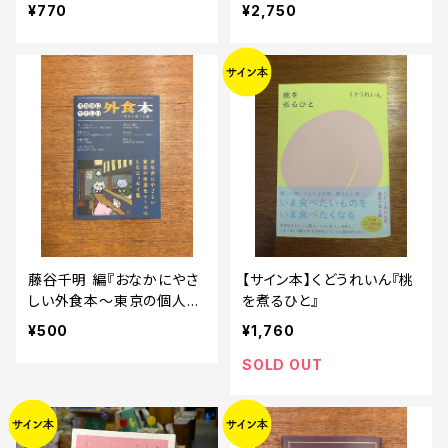
ベントリックス 出版社営
¥770
¥2,750
業と書店員による小さな往
復書簡』
藤谷千明 編『おなかにやさ
【サイン本】くどうれいん『桃
しい外食本〜東京の個人店
を煮るひと』
編〜』
¥500
¥1,760
SOLD OUT