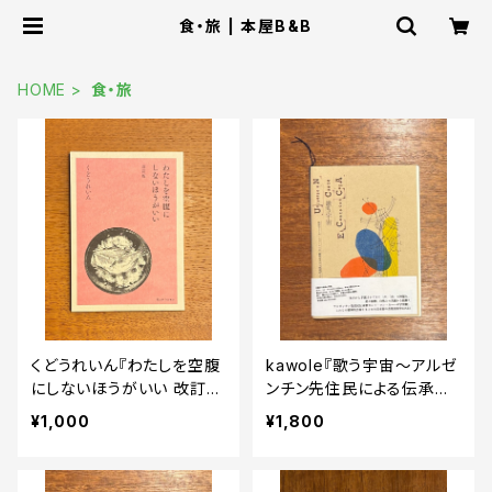
食・旅 | 本屋B&B
HOME
食・旅
くどうれいん『わたしを空腹
kawole『歌う宇宙〜アルゼ
にしないほうがいい 改訂
ンチン先住民による伝承歌
版』
カントコンカーハの世界』
¥1,000
¥1,800