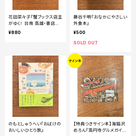
花田菜々子『蟹ブックス店主
藤谷千明『おなかにやさしい
がゆく！ 台南 高雄・書店巡
外食本』
りの旅』
¥880
¥500
SOLD OUT
のもとしゅうへい『おばけの
【特典つきサイン本】海猫沢
おいしいひとり旅』
めろん『高円寺グルメガイ