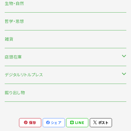
雨宮ひかる
生物・自然
くまおり純
哲学・思想
中村雅奈・中村一般
雑貨
のもとしゅうへい
店頭在庫
みなはむ
新刊台
デジタルリトルプレス
わたなべ萌
本の本
オリジナル
掘り出し物
短歌・詩・俳句
保存
シェア
LINE
ポスト
食