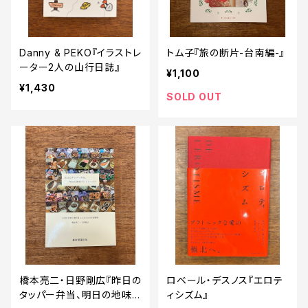
Danny & PEKO『イラストレ
トム子『旅の断片-台南編-』
ーター2人の山行日誌』
¥1,100
¥1,430
SOLD OUT
橋本亮二・日野剛広『昨日の
ロベール・デスノス『エロテ
タッパー弁当、明日の地味
ィシズム』