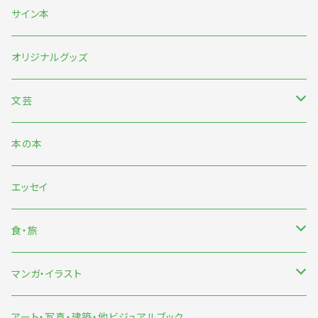
5月末〜伊藤紺『わたしのなかにある巨大な星』刊行記念フェア
サイン本
7月『グッバイ・ハロー・ワールド』『終末パートナー』刊行記念
オリジナルグッズ
文芸
日本文芸
本の本
海外文芸
エッセイ
詩歌・短歌・俳句
食・旅
食
マンガ・イラスト
旅
マンガ
アート・写真・建築・他ビジュアルブック