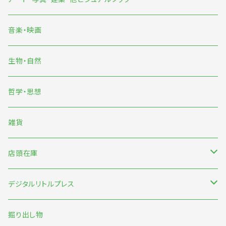
イラスト
音楽・映画
雨宮ひかる
生物・自然
くまおり純
哲学・思想
中村雅奈・中村一般
雑貨
のもとしゅうへい
店頭在庫
みなはむ
新刊台
デジタルリトルプレス
わたなべ萌
本の本
オリジナル
掘り出し物