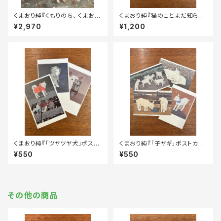
くまおり純『くもりのち、 くまおり
くまおり純『猫のことまだ知らな
純作品集』
い』
¥2,970
¥1,200
くまおり純『「ツヤツヤ犬」ポスト
くまおり純『「子ヤギ」ポストカー
カードセット』
ドセット』
¥550
¥550
その他の商品