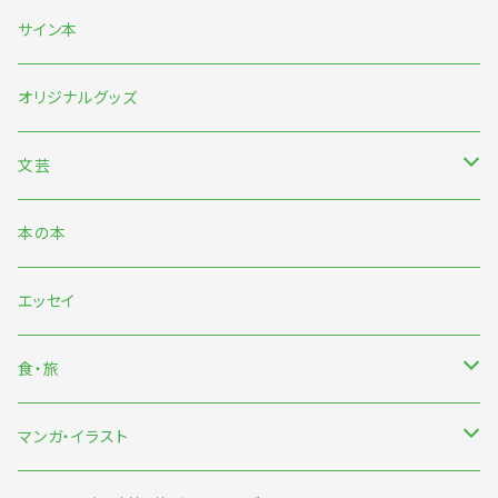
5月末〜伊藤紺『わたしのなかにある巨大な星』刊行記念フェア
サイン本
7月『グッバイ・ハロー・ワールド』『終末パートナー』刊行記念
オリジナルグッズ
文芸
日本文芸
本の本
海外文芸
エッセイ
詩歌・短歌・俳句
食・旅
食
マンガ・イラスト