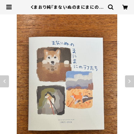
くまおり純『まないぬのまにまにのラ
フたち』 | 本屋B&B