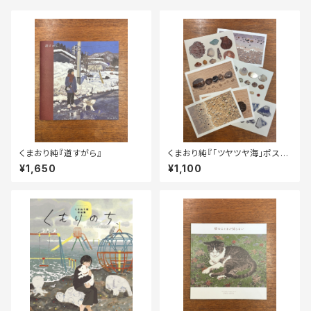
くまおり純『道すがら』
くまおり純『「ツヤツヤ海」ポスト
カードセット』
¥1,650
¥1,100