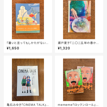
『暑いと言ってもしかたがないか
瀬戸夏子『二〇二五年の春から
ら、』
秋』
¥1,650
¥1,320
亀石みゆき『CINEMA TALK』v
mememe『ロックンロール』