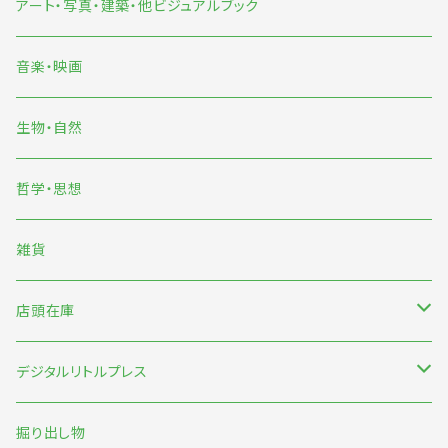
旅
マンガ
アート・写真・建築・他ビジュアルブック
イラスト
音楽・映画
雨宮ひかる
生物・自然
くまおり純
哲学・思想
中村雅奈・中村一般
雑貨
のもとしゅうへい
店頭在庫
みなはむ
新刊台
デジタルリトルプレス
わたなべ萌
本の本
オリジナル
掘り出し物