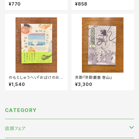
ol.2
上・下
¥770
¥858
のもとしゅうへい『おばけのおい
茶酔『茶酔叢書 巻山』
しいひとり旅』
¥1,540
¥3,300
CATEGORY
店頭フェア