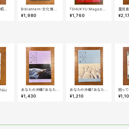
竹昭子
Biblantern・文化情報
『SHUKYU Magazine
里見喜
 噓が
編集室『仙台本屋時間』
9 LIFE ISSUE』
ノネ』
¥1,980
¥1,760
¥2,1
が、た
巻山』
あなたの沖縄『あなた
あなたの沖縄『あなた
困って
の沖縄vol. 3——日常
の沖縄vol. 1——今い
会『お
¥1,430
¥1,210
¥1,1
から沖縄戦を語り継ぐ』
る場所から沖縄を語る』