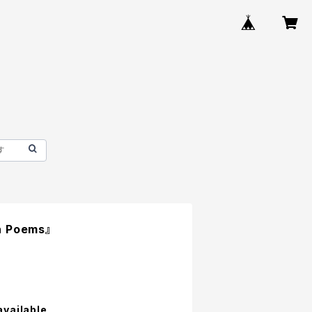
n Poems』
available