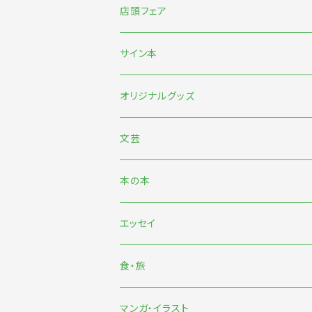
店頭フェア
5月末〜伊藤紺『わたしのなかにある巨大な
サイン本
7月『グッバイ・ハロー・ワールド』『終末パ
オリジナルグッズ
文芸
日本文芸
本の本
海外文芸
エッセイ
詩歌・短歌・俳句
食・旅
食
マンガ・イラスト