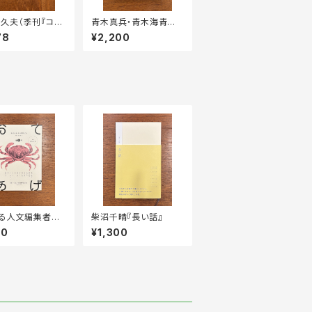
久夫（季刊『コト
青木真兵・青木海青子
編集長）『いっしょ
『山學ノオト』2（二〇二
78
¥2,200
のしい』
〇）、4（二〇二二）
る人文編集者の
柴沼千晴『長い話』
てあげ』第6号
00
¥1,300