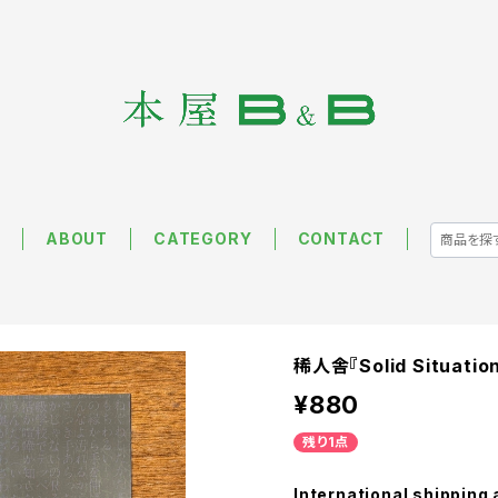
E
ABOUT
CATEGORY
CONTACT
稀人舎『Solid Situatio
¥880
残り1点
International shipping 