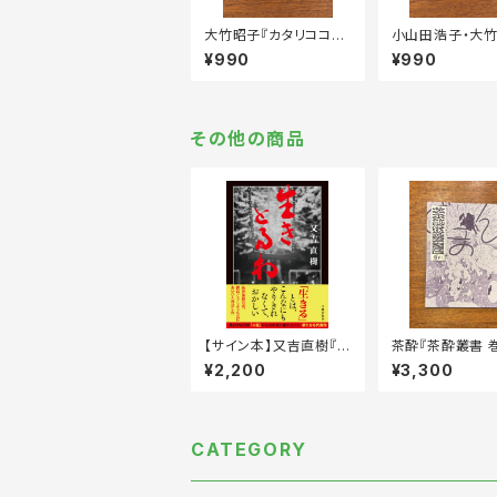
大竹昭子『カタリココ文
小山田浩子・大
庫 五感巡礼』
『カタリココ文庫
¥990
¥990
つけない人』
その他の商品
【サイン本】又吉直樹『生
茶酔『茶酔叢書 
きとるわ』
¥2,200
¥3,300
CATEGORY