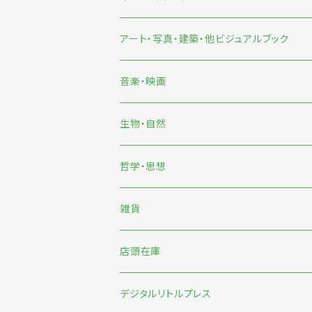
旅
マンガ
アート・写真・建築・他ビジュアルブック
イラスト
音楽・映画
雨宮ひかる
生物・自然
くまおり純
哲学・思想
中村雅奈・中村一般
雑貨
のもとしゅうへい
店頭在庫
みなはむ
新刊台
デジタルリトルプレス