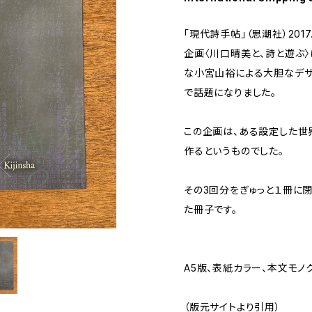
「現代詩手帖」（思潮社）201
企画〈川口晴美と、詩と遊ぶ〉
な小宮山裕による大胆なデザ
で話題になりました。
この企画は、ある設定した世
作るというものでした。
その3回分をぎゅっと１冊に
た冊子です。
A5版、表紙カラー、本文モノ
（版元サイトより引用）