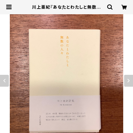
川上亜紀『あなたとわたしと無数の
人々』 | 本屋B&B