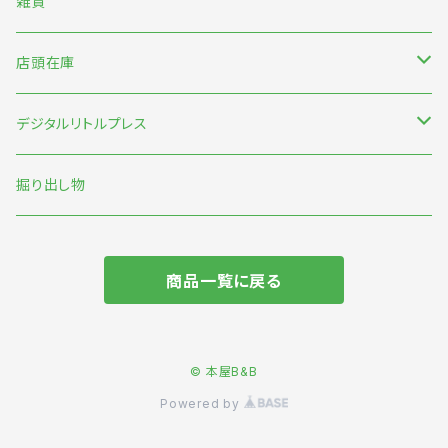
雑貨
のもとしゅうへい
店頭在庫
みなはむ
新刊台
デジタルリトルプレス
わたなべ萌
本の本
オリジナル
掘り出し物
短歌・詩・俳句
商品一覧に戻る
食
旅
© 本屋B&B
Powered by
動物