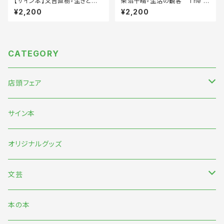
【サイン本】又吉直樹『生きとる
柴沼千晴『生活の観客 The D
わ』
iary of a Gaze』
¥2,200
¥2,200
CATEGORY
店頭フェア
5月末〜伊藤紺『わたしのなかにある巨大な星』刊行記念フェア
サイン本
7月『グッバイ・ハロー・ワールド』『終末パートナー』刊行記念
オリジナルグッズ
文芸
日本文芸
本の本