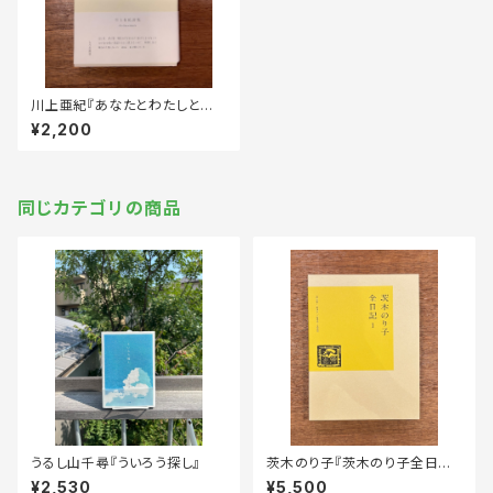
川上亜紀『あなたとわたしと無
数の人々』
¥2,200
同じカテゴリの商品
うるし山千尋『ういろう探し』
茨木のり子『茨木のり子全日記
第1巻』
¥2,530
¥5,500