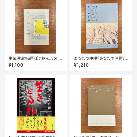
電気湯編集部『ぽつねん。vol.0
あなたの沖縄『あなたの沖縄vo
2 - 「留める」特集』
l. 1——今いる場所から沖縄を
¥1,100
¥1,210
語る』