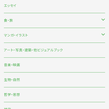
海外文芸
エッセイ
詩歌・短歌・俳句
食・旅
食
マンガ・イラスト
旅
マンガ
アート・写真・建築・他ビジュアルブック
イラスト
音楽・映画
雨宮ひかる
生物・自然
くまおり純
哲学・思想
中村雅奈・中村一般