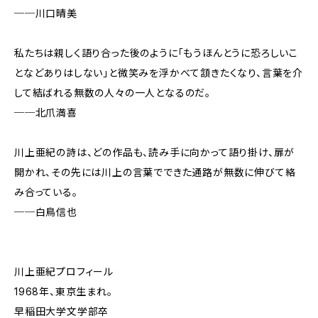
──川口晴美
私たちは親しく語り合った後のように「もうほんとうに恐ろしいこ
となどありはしない」と微笑みを浮かべて頷きたくなり、言葉を介
して結ばれる無数の人々の一人となるのだ。
──北爪満喜
川上亜紀の詩は、どの作品も、読み手に向かって語り掛け、扉が
開かれ、その先には川上の言葉でできた通路が無数に伸びて絡
み合っている。
──白鳥信也
川上亜紀プロフィール
1968年、東京生まれ。
早稲田大学文学部卒