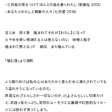
・三月兎の耳をつけてほんとの話を書くわたし（思潮社 2012）
・あなたとわたしと無数の人々（七月堂 2018）
豆と米 肉と葱 噛まれてそれが【わたし】になって
火や水を使い発語するとは思えないのに 味噌と茄子
噛まれて熱となって 胡瓜 また噛んでいる
「噛む夜」より抜粋
ふと振り向けば私の心はあたたかく澄んだ水に満たされていても
う溢れそうになっているのだ。
声高なわざとらしさが一切ないのが、川上さんらしい。切実だけ
ど、茶目っ気たっぷり。突然のユーモラスな展開や幻想的なイメー
ジには思わず笑ってしまう。