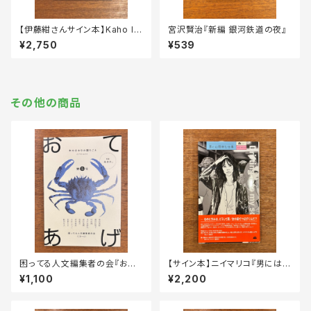
【伊藤紺さんサイン本】Kaho Iw
宮沢賢治『新編 銀河鉄道の夜』
aya（opnner）・伊藤紺『すごく
¥2,750
¥539
近い ５周年記念版』
その他の商品
困ってる人文編集者の会『おて
【サイン本】ニイマリコ『男には簡
あげ』第5号
単な仕事』
¥1,100
¥2,200