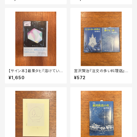
【サイン本】最果タヒ『溶けていく
宮沢賢治『注文の多い料理店』
氷にとってぼくらは永遠』
『新編 風の又三郎』
¥1,650
¥572