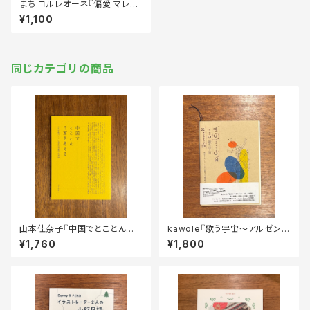
まち コルレオーネ『偏愛 マレー
シア ペナン旅』
¥1,100
同じカテゴリの商品
山本佳奈子『中国でとことん日
kawole『歌う宇宙〜アルゼンチ
本を考える（オフショアの小さい
ン先住民による伝承歌カントコ
¥1,760
¥1,800
本）』
ンカーハの世界』