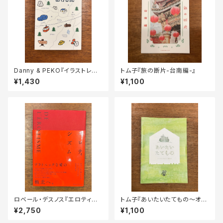
Danny & PEKO『イラストレー
トム子『旅の断片-台南編-』
ター2人の山行日誌』
¥1,430
¥1,100
ロベール・デスノス『エロティシ
トム子『あいたいたてもの～オー
ズム』
ストリア・オランダ旅行記～』
¥2,750
¥1,100