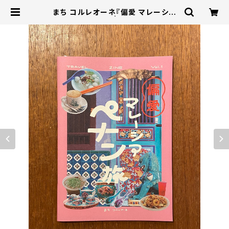
まち コルレオーネ『偏愛 マレーシア
ペナン旅』 | 本屋B&B