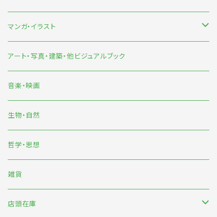
食
マンガ・イラスト
旅
マンガ
アート・写真・建築・他ビジュアルブック
イラスト
音楽・映画
雨宮ひかる
生物・自然
くまおり純
哲学・思想
中村雅奈・中村一般
雑貨
のもとしゅうへい
店頭在庫