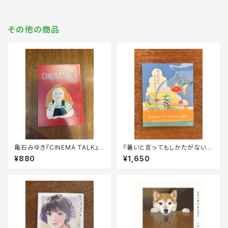
その他の商品
亀石みゆき『CINEMA TALK』v
『暑いと言ってもしかたがないか
ol.5
ら、』
¥880
¥1,650