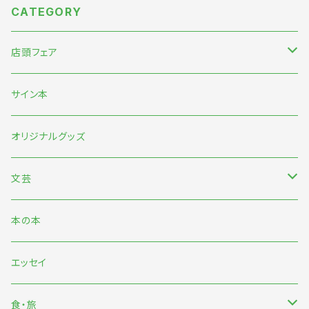
CATEGORY
店頭フェア
5月末〜伊藤紺『わたしのなかにある巨大な星』刊行記念フェア
サイン本
7月『グッバイ・ハロー・ワールド』『終末パートナー』刊行記念
オリジナルグッズ
文芸
日本文芸
本の本
海外文芸
エッセイ
詩歌・短歌・俳句
食・旅