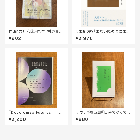
作画：文川和海・原作：村野真朱
くまおり純『まないぬのまにま
『道端葉のいる世界①』
に』
¥902
¥2,970
『Decolonize Futures — 複
サワラギ校正部『自分でやってみ
数形の未来を脱植民地化する
る人のための 校正のたね』
¥2,200
¥880
— Vol. 4「〈在日〉コリアンをめ
ぐる教育と主体性」』