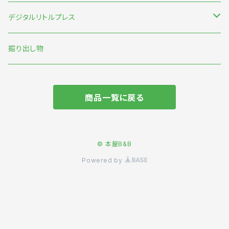
みなはむ
新刊台
デジタルリトルプレス
わたなべ萌
本の本
オリジナル
掘り出し物
短歌・詩・俳句
商品一覧に戻る
食
旅
© 本屋B&B
Powered by
動物
マンガ