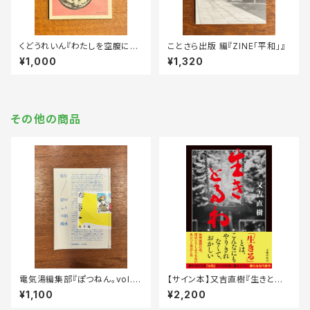
くどうれいん『わたしを空腹にし
ことさら出版 編『ZINE「平和」』
ないほうがいい 改訂版』
¥1,000
¥1,320
その他の商品
電気湯編集部『ぽつねん。vol.0
【サイン本】又吉直樹『生きとる
2 - 「留める」特集』
わ』
¥1,100
¥2,200