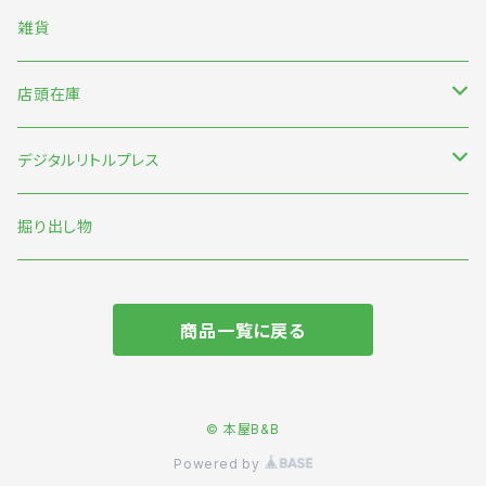
中村雅奈・中村一般
雑貨
のもとしゅうへい
店頭在庫
みなはむ
新刊台
デジタルリトルプレス
わたなべ萌
本の本
オリジナル
掘り出し物
短歌・詩・俳句
商品一覧に戻る
食
旅
© 本屋B&B
Powered by