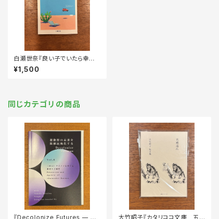
白瀬世奈『良い子でいたら幸せ
になれるんじゃなかったのかよ』
¥1,500
同じカテゴリの商品
『Decolonize Futures — 複
大竹昭子『カタリココ文庫 五