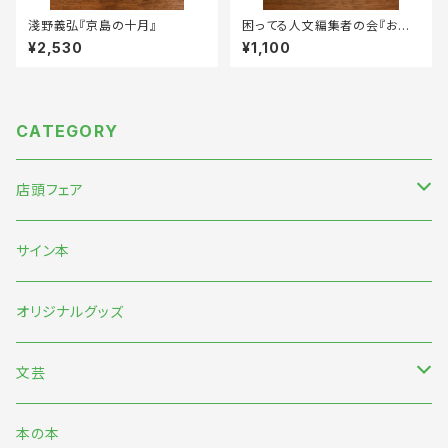
淺野義弘『京島の十月』
困ってる人文編集者の会『おて
あげ』第4号
¥2,530
¥1,100
CATEGORY
店頭フェア
5月末〜伊藤紺『わたしのなかにある巨大な星』刊行記念フェア
サイン本
7月『グッバイ・ハロー・ワールド』『終末パートナー』刊行記念
オリジナルグッズ
文芸
日本文芸
本の本