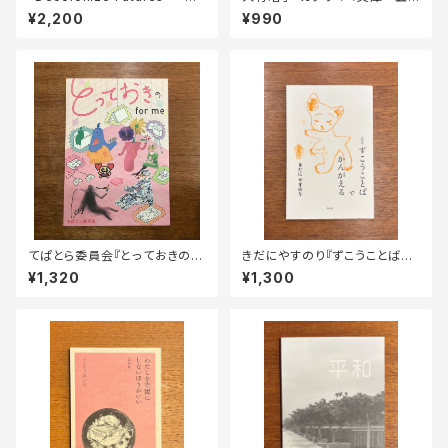
数形の未来を脱植民地化する
感巡礼』
¥2,200
¥990
— Vol. 4「〈在日〉コリアンをめ
ぐる教育と主体性」』
てぱとら委員会『とっておきのfo
きだにやすのり『ずこうことばで
r me』
かんがえる』
¥1,320
¥1,300