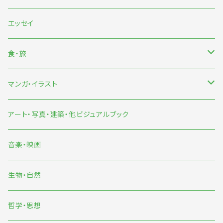
海外文芸
エッセイ
詩歌・短歌・俳句
食・旅
食
マンガ・イラスト
旅
マンガ
アート・写真・建築・他ビジュアルブック
イラスト
音楽・映画
雨宮ひかる
生物・自然
くまおり純
哲学・思想