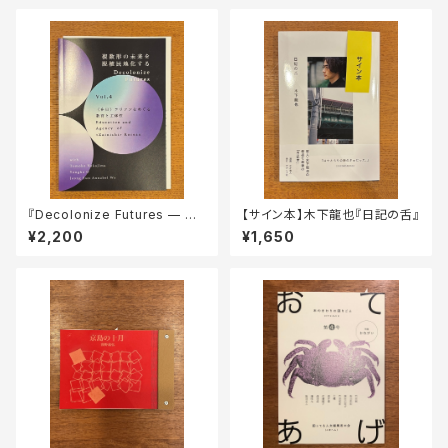
『Decolonize Futures — 複
【サイン本】木下龍也『日記の舌』
数形の未来を脱植民地化する
¥2,200
¥1,650
— Vol. 4「〈在日〉コリアンをめ
ぐる教育と主体性」』