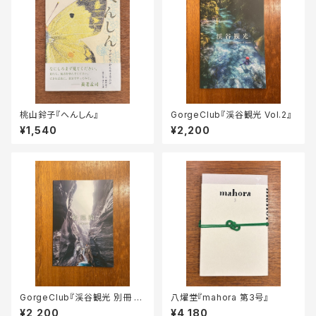
桃山鈴子『へんしん』
GorgeClub『渓谷観光 Vol.2』
¥1,540
¥2,200
GorgeClub『渓谷観光 別冊 恰
八燿堂『mahora 第3号』
堪溪』
¥2,200
¥4,180