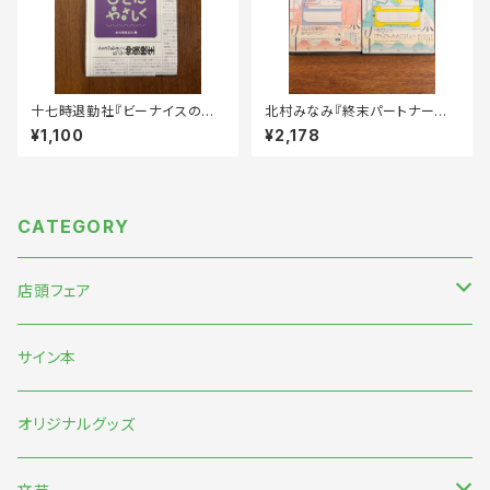
十七時退勤社『ビーナイスの本
北村みなみ『終末パートナー
屋さん全出店記録2009-202
（上・下）』※セット販売
¥1,100
¥2,178
5』
CATEGORY
店頭フェア
5月末〜伊藤紺『わたしのなかにある巨大な星』刊行記念フェア
サイン本
7月『グッバイ・ハロー・ワールド』『終末パートナー』刊行記念
オリジナルグッズ