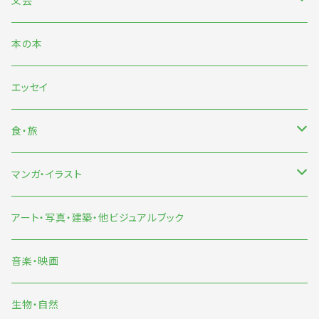
文芸
日本文芸
本の本
海外文芸
エッセイ
詩歌・短歌・俳句
食・旅
食
マンガ・イラスト
旅
マンガ
アート・写真・建築・他ビジュアルブック
イラスト
音楽・映画
雨宮ひかる
生物・自然