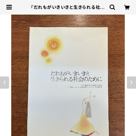
『だれもがいきいきと生きられる社会
のために 性差別撤廃部会連続講座
の記録＆「在日同胞のジェンダー意識
に関するアンケート」結果報告書』＊傷
みあり | 本屋B&B