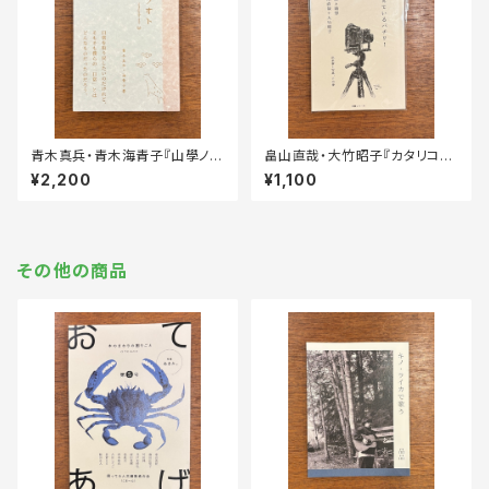
青木真兵・青木海青子『山學ノオ
畠山直哉・大竹昭子『カタリココ
ト』2（二〇二〇）、4（二〇二二）
文庫 見えているパチリ！』
¥2,200
¥1,100
その他の商品