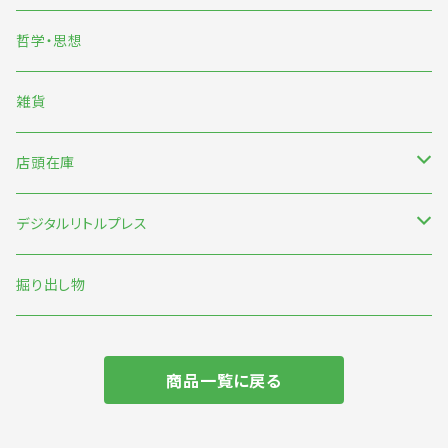
くまおり純
哲学・思想
中村雅奈・中村一般
雑貨
のもとしゅうへい
店頭在庫
みなはむ
新刊台
デジタルリトルプレス
わたなべ萌
本の本
オリジナル
掘り出し物
短歌・詩・俳句
商品一覧に戻る
食