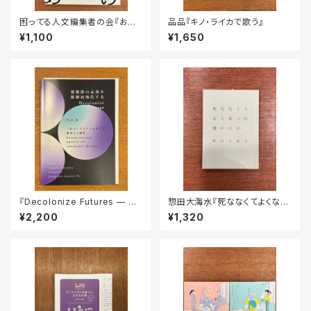
困ってる人文編集者の会『おて
品品『キノ・ライカで歌う』
あげ』第5号
¥1,100
¥1,650
『Decolonize Futures — 複
惣田大海水『死ななくてよくなっ
数形の未来を脱植民地化する
た後の日日 2』
¥2,200
¥1,320
— Vol. 4「〈在日〉コリアンをめ
ぐる教育と主体性」』