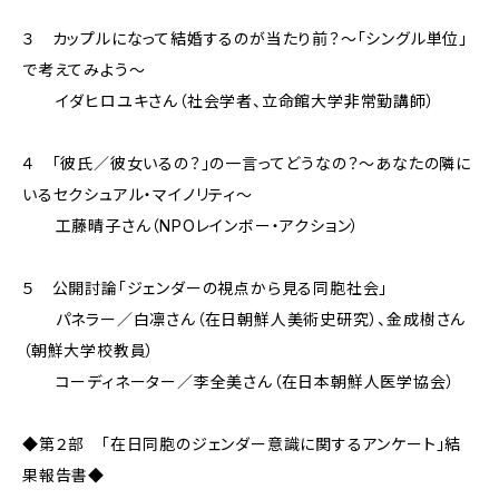
３ カップルになって結婚するのが当たり前？～「シングル単位」
で考えてみよう～
イダヒロユキさん（社会学者、立命館大学非常勤講師）
４ 「彼氏／彼女いるの？」の一言ってどうなの？～あなたの隣に
いるセクシュアル・マイノリティ～
工藤晴子さん（NPOレインボー・アクション）
５ 公開討論「ジェンダーの視点から見る同胞社会」
パネラー／白凛さん（在日朝鮮人美術史研究）、金成樹さん
（朝鮮大学校教員）
コーディネーター／李全美さん（在日本朝鮮人医学協会）
◆第２部 「在日同胞のジェンダー意識に関するアンケート」結
果報告書◆