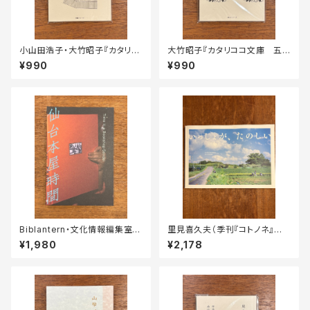
小山田浩子・大竹昭子『カタリコ
大竹昭子『カタリココ文庫 五
コ文庫 噓がつけない人』
感巡礼』
¥990
¥990
Biblantern・文化情報編集室
里見喜久夫（季刊『コトノネ』編
『仙台本屋時間』
集長）『いっしょが、たのしい』
¥1,980
¥2,178