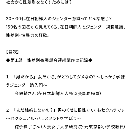
社会から性差別をなくすためには？
20～30代在日朝鮮人のジェンダー意識ってどんな感じ？
150名の回答から見えてくる、在日朝鮮人とジェンダー規範意識、
性差別・性暴力の経験。
【目次】
◆第１部 性差別撤廃部会連続講座の記録◆
１ 「男だから」「女だから」がどうしてダメなの？～しっかり学ぼ
うジェンダー論入門～
金優綺さん（在日本朝鮮人人権協会事務局員）
２ 「まだ結婚しないの？」「男のくせに根性ない」もセクハラです
～セクシュアル・ハラスメントを学ぼう～
徳永恭子さん（大妻女子大学研究院・元東京都小学校教員）