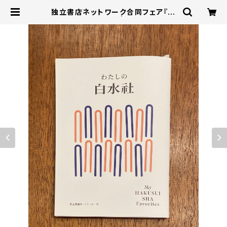
独立書店ネットワーク合同フェア『わ
たしの白水社』 | 本屋B&B