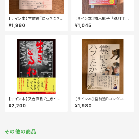
【サイン本】堂前透『にっきにき日
【サイン本】柚木麻子 『BUTTE
記』
R』
¥1,980
¥1,045
【サイン本】又吉直樹『生きとる
【サイン本】堂前透『ロングコート
わ』
ダディ 堂前さんちのハフとたか
¥2,200
¥1,980
つ』
その他の商品