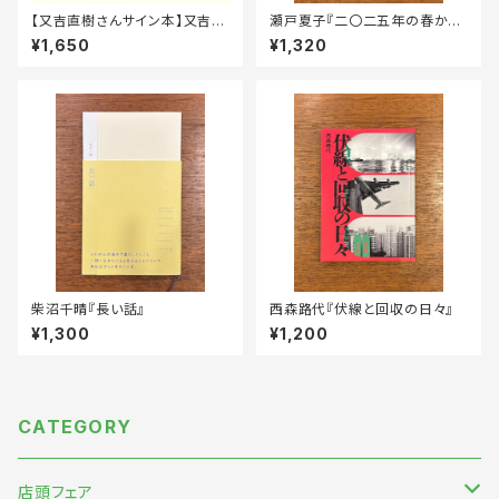
【又吉直樹さんサイン本】又吉直
瀬戸夏子『二〇二五年の春から
樹・たなかみさき『失恋カルタ』
秋』
¥1,650
¥1,320
柴沼千晴『長い話』
西森路代『伏線と回収の日々』
¥1,300
¥1,200
CATEGORY
店頭フェア