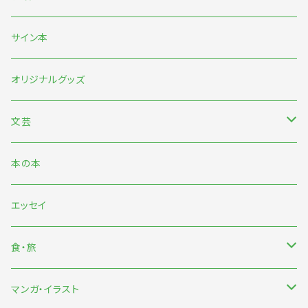
5月末〜伊藤紺『わたしのなかにある巨大な星』刊行記念フェア
サイン本
7月『グッバイ・ハロー・ワールド』『終末パートナー』刊行記念
オリジナルグッズ
文芸
日本文芸
本の本
海外文芸
エッセイ
詩歌・短歌・俳句
食・旅
食
マンガ・イラスト