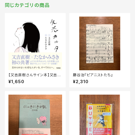
同じカテゴリの商品
【又吉直樹さんサイン本】又吉直
藤谷治『ピアニストたち』
樹・たなかみさき『失恋カルタ』
¥1,650
¥2,310