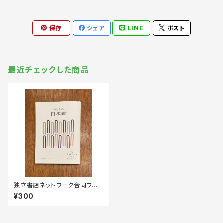
保存
シェア
LINE
ポスト
最近チェックした商品
独立書店ネットワーク合同フェ
ア『わたしの白水社』
¥300