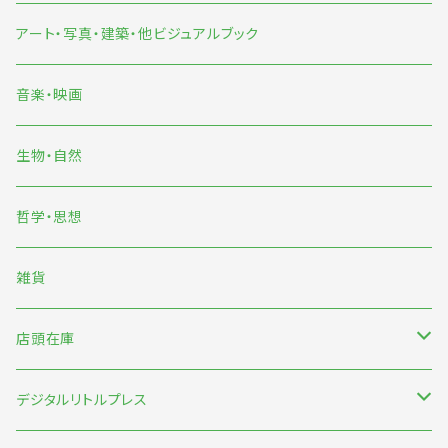
旅
マンガ
アート・写真・建築・他ビジュアルブック
イラスト
音楽・映画
雨宮ひかる
生物・自然
くまおり純
哲学・思想
中村雅奈・中村一般
雑貨
のもとしゅうへい
店頭在庫
みなはむ
新刊台
デジタルリトルプレス
わたなべ萌