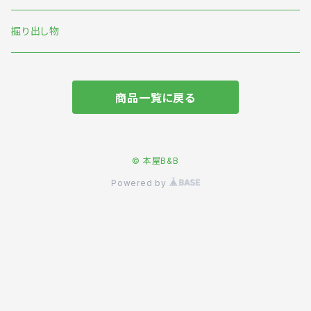
わたなべ萌
本の本
オリジナル
掘り出し物
短歌・詩・俳句
商品一覧に戻る
食
旅
© 本屋B&B
Powered by
動物
マンガ
ビジネス