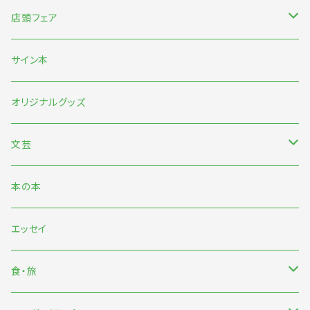
店頭フェア
5月末〜伊藤紺『わたしのなかにある巨大な星』刊行記念フェア
サイン本
7月『グッバイ・ハロー・ワールド』『終末パートナー』刊行記念
オリジナルグッズ
文芸
日本文芸
本の本
海外文芸
エッセイ
詩歌・短歌・俳句
食・旅