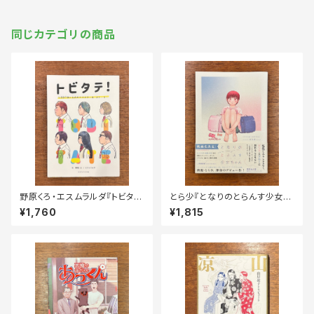
同じカテゴリの商品
野原くろ・エスムラルダ『トビタ
とら少『となりのとらんす少女ち
テ！LGBTQ＋ 6人のハイスクー
ゃん』
¥1,760
¥1,815
ル・ストーリー』