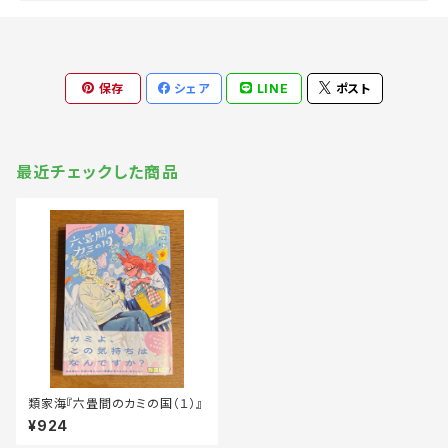
保存
シェア
LINE
ポスト
最近チェックした商品
類家海『六畳間のカミの国（１）』
¥924