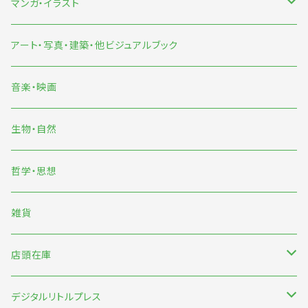
食
マンガ・イラスト
旅
マンガ
アート・写真・建築・他ビジュアルブック
イラスト
音楽・映画
雨宮ひかる
生物・自然
くまおり純
哲学・思想
中村雅奈・中村一般
雑貨
のもとしゅうへい
店頭在庫
みなはむ
新刊台
デジタルリトルプレス