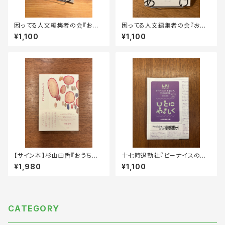
困ってる人文編集者の会『おて
困ってる人文編集者の会『おて
あげ』第1号
あげ』第2号
¥1,100
¥1,100
【サイン本】杉山由香『おうちさよ
十七時退勤社『ビーナイスの本
なら日記』
屋さん全出店記録2009-202
¥1,980
¥1,100
5』
CATEGORY