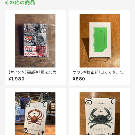
その他の商品
【サイン本】磯部涼『脱法』（大洋
サワラギ校正部『自分でやってみ
図書）
る人のための 校正のたね』
¥1,980
¥880