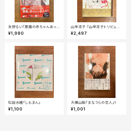
友野るい『悪魔の赤ちゃんあっく
山岸凉子 『山岸凉子トリビュー
ん』
ト』
¥1,980
¥2,497
松田水緒『しもまん』
大横山飴『まなうらの恋人』1
¥1,100
¥1,001