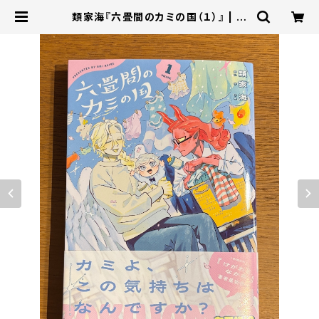
類家海『六畳間のカミの国（１）』 | 本
屋B&B