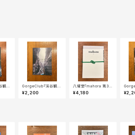
渓谷観光
GorgeClub『渓谷観光
八燿堂『mahora 第3
Gorg
別冊 恰堪溪』
号』
別冊 Lo
¥2,200
¥4,180
¥2,2