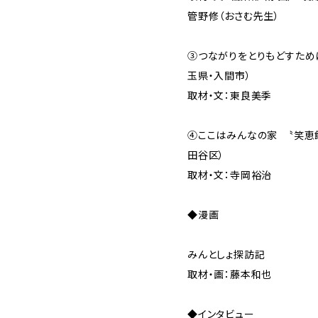
管野修（おさむ先生）
③つながりをとりもどすため
玉県・入間市）
取材・文：東良美季
④ここはみんなの家 〝笑恵
田谷区）
取材・文：寺岡裕治
◆漫画
みんとしょ探訪記
取材・画：藤本和也
◆インタビュー