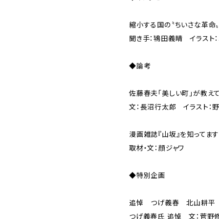
縮小する国の〝ちいさな革命
聞き手：鴇田義晴 イラスト
◆論考
佐藤春夫「美しい町」が教え
文：長沼行太郎 イラスト：
漫画雑誌『山坂』を知ってま
取材・文：顔ジャワ
◆特別企画
追悼 つげ義春 北山耕平
つげ義春氏 追悼 文：菅野