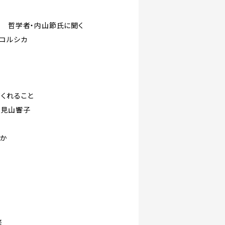
〟 哲学者・内山節氏に聞く
：コルシカ
てくれること
野見山響子
すか
修