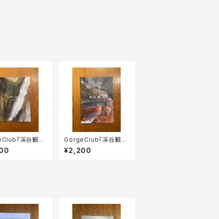
eClub『渓谷観光
GorgeClub『渓谷観光
w's gully』
Vol.3』
00
¥2,200