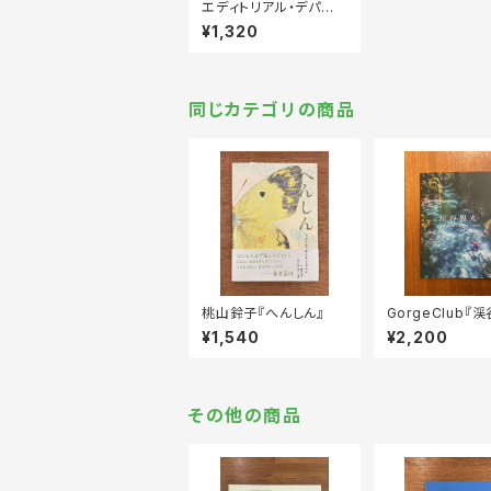
エディトリアル・デパート
メント『スペクテイター
¥1,320
Vol.56「場づくりのヒン
ト」』
同じカテゴリの商品
桃山鈴子『へんしん』
GorgeClub『
Vol.2』
¥1,540
¥2,200
その他の商品