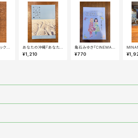
ックス
あなたの沖縄『あなた
亀石みゆき『CINEMA
MINA
 高雄・
の沖縄vol. 1——今い
TALK』vol.3
んぼの
¥1,210
¥770
¥1,9
る場所から沖縄を語る』
星』刊行記念フェア
ートナー』刊行記念