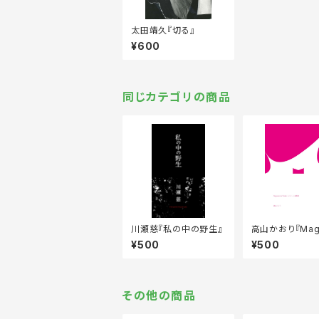
太田靖久『切る』
¥600
同じカテゴリの商品
川瀬慈『私の中の野生』
高山かおり『Mag
e isn’t dead
¥500
¥500
と北海道』
その他の商品