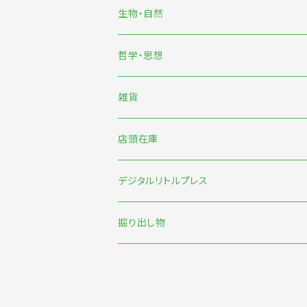
雨宮ひかる
生物・自然
くまおり純
哲学・思想
中村雅奈・中村一般
雑貨
のもとしゅうへい
店頭在庫
みなはむ
新刊台
デジタルリトルプレス
わたなべ萌
本の本
オリジナル
掘り出し物
短歌・詩・俳句
食