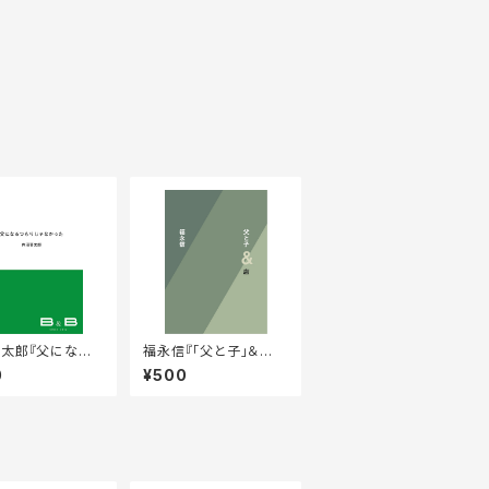
太郎『父になる
福永信『「父と子」＆
じゃなかった』
「店」』
0
¥500