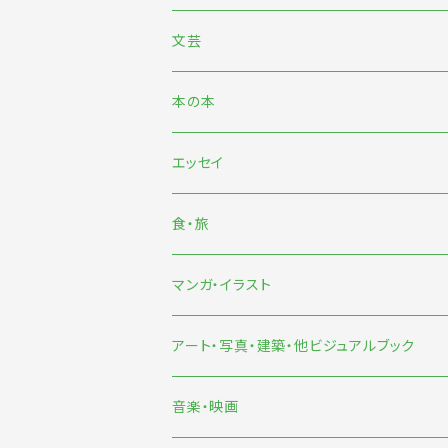
文芸
日本文芸
本の本
海外文芸
エッセイ
詩歌・短歌・俳句
食・旅
食
マンガ・イラスト
旅
マンガ
アート・写真・建築・他ビジュアルブック
イラスト
音楽・映画