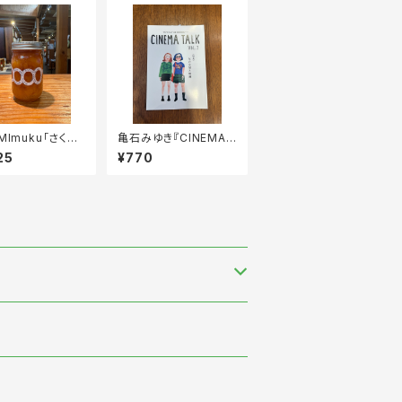
MImuku「さくら
亀石みゆき『CINEMA
ピュレ」
TALK』vol.2
25
¥770