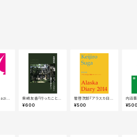
azin
柴崎友香『行ったことの
管啓次郎『アラスカ日記
内沼晋
.とわたし
ない場所を歩きたい』
2014』
つもり
¥600
¥500
¥50