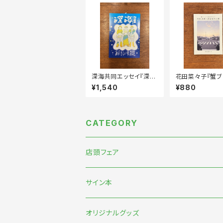
深海共同エッセイ『深海
花田菜々子『蟹ブ
ZINE』
店主がゆく！ 台南
¥1,540
¥880
書店巡りの旅』
CATEGORY
店頭フェア
5月末〜伊藤紺『わたしのなかにある巨大な
サイン本
7月『グッバイ・ハロー・ワールド』『終末パ
オリジナルグッズ