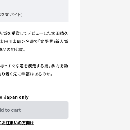
2330バイト)
」新人賞を受賞してデビューした太田靖久
＜太田川太郎＞名義で「文學界」新人賞
作品の初公開。
まっすぐな道を疾走する男。暴力衝動
辿り着く先に幸福はあるのか。
to Japan only
d to cart
にお住まいの方向け